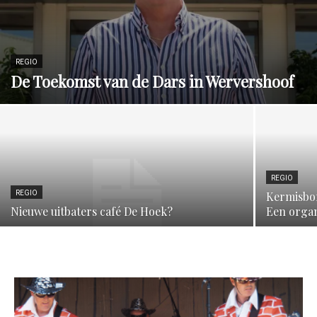
REGIO
De Toekomst van de Dars in Wervershoof
REGIO
REGIO
Kermisbor
Nieuwe uitbaters café De Hoek?
Een organ