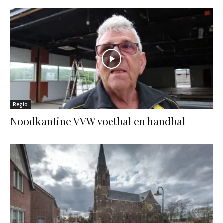
Regio
Noodkantine VVW voetbal en handbal