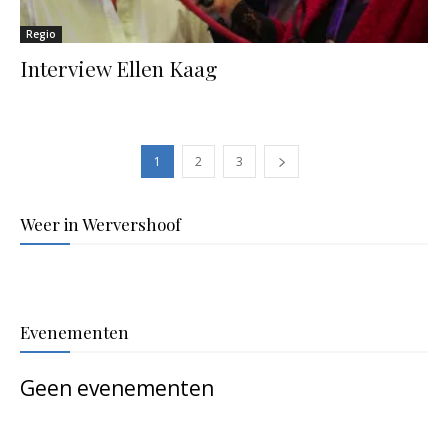
Regio
Interview Ellen Kaag
1
2
3
Weer in Wervershoof
Evenementen
Geen evenementen