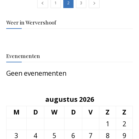
1
2
3
Weer in Wervershoof
Evenementen
Geen evenementen
augustus 2026
M
D
W
D
V
Z
Z
1
2
3
4
5
6
7
8
9