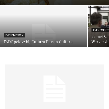
EVENEMENT
EVENEMENTEN
22 mei 8s
FADOpelos2 bij Cultura Plus in Cultura
Werversh