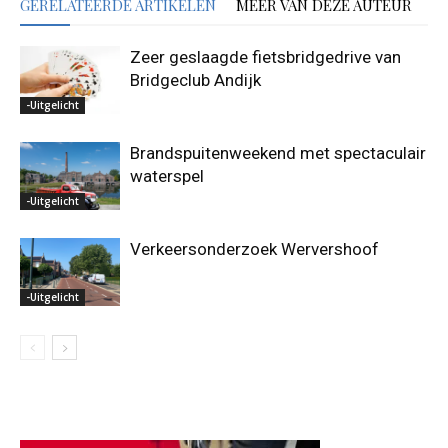
GERELATEERDE ARTIKELEN
MEER VAN DEZE AUTEUR
Zeer geslaagde fietsbridgedrive van
Bridgeclub Andijk
-Uitgelicht
Brandspuitenweekend met spectaculair
waterspel
-Uitgelicht
Verkeersonderzoek Wervershoof
-Uitgelicht