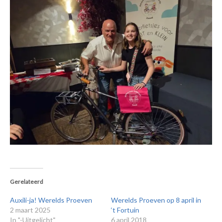
Gerelateerd
Auxili-ja! Werelds Proeven
Werelds Proeven op 8 april in
2 maart 2025
‘t Fortuin
In "-Uitgelicht"
6 april 2018