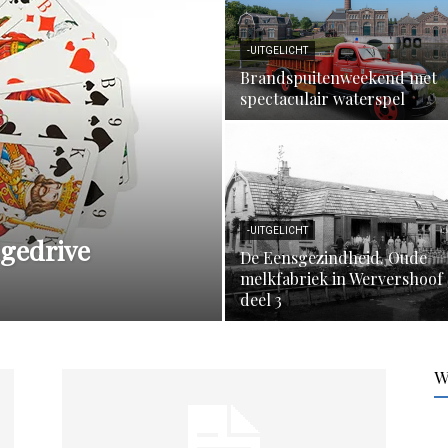
-UITGELICHT
Brandspuitenweekend met
spectaculair waterspel
-UITGELICHT
dgedrive
De Eensgezindheid. Oude
melkfabriek in Wervershoof
deel 3
W