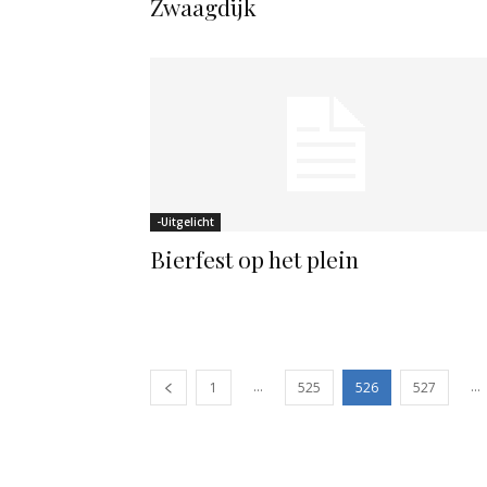
Zwaagdijk
-Uitgelicht
Bierfest op het plein
...
...
1
525
526
527