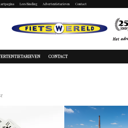
tartpagina
Lees Binding
Advertentietarieven
Contact
VERTENTIETARIEVEN
CONTACT
st