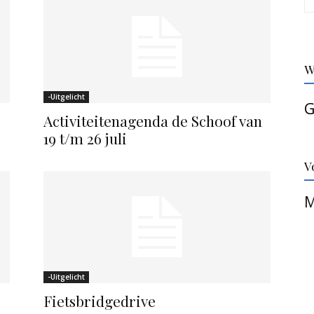
W
-Uitgelicht
G
Activiteitenagenda de Schoof van
19 t/m 26 juli
V
M
-Uitgelicht
Fietsbridgedrive