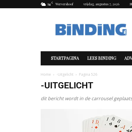
C
14
Wervershoof
vrijdag, augustus 7, 2026
S
Binding
STARTPAGINA
LEES BINDING
AD
Home
-Uitgelicht
Pagina 526
-UITGELICHT
dit bericht wordt in de carrousel geplaat