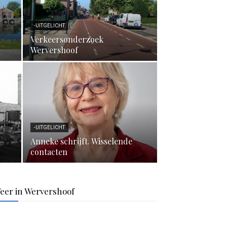
-UITGELICHT
Verkeersonderzoek
Wervershoof
-UITGELICHT
 –
Anneke schrijft. Wisselende
contacten
eer in Wervershoof