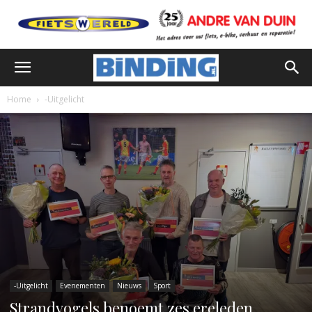
Home
-Uitgelicht
-Uitgelicht
Evenementen
Nieuws
Sport
Strandvogels benoemt zes ereleden