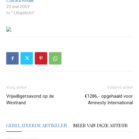
Cultura Andijk
23 mei 2019
In "-Uitgelicht"
Vorig artikel
Volgend artikel
Vrijwilligersavond op de
€1286,- opgehaald voor
Westrand
Amnesty International
GERELATEERDE ARTIKELEN
MEER VAN DEZE AUTEUR