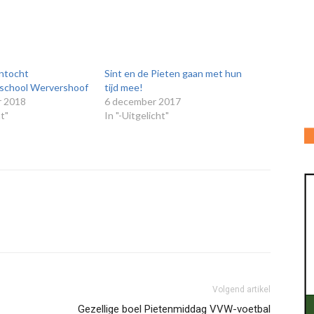
intocht
Sint en de Pieten gaan met hun
school Wervershoof
tijd mee!
r 2018
6 december 2017
ht"
In "-Uitgelicht"
Volgend artikel
Gezellige boel Pietenmiddag VVW-voetbal