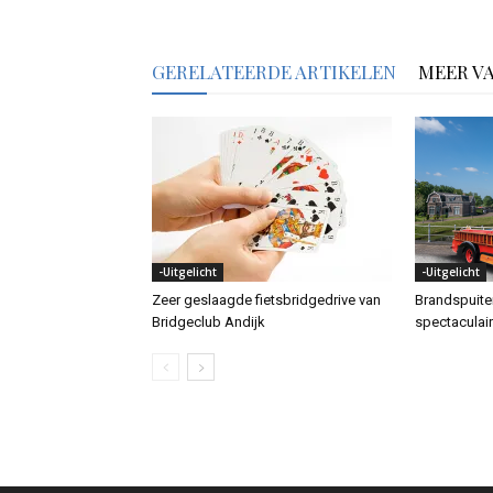
GERELATEERDE ARTIKELEN
MEER V
-Uitgelicht
-Uitgelicht
Zeer geslaagde fietsbridgedrive van
Brandspuit
Bridgeclub Andijk
spectaculai