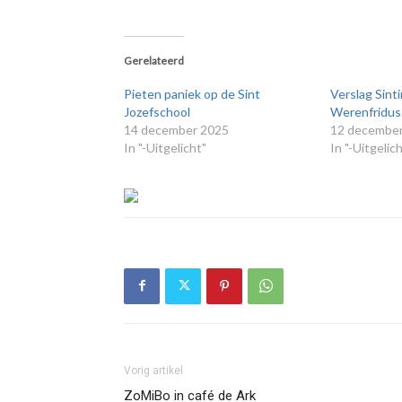
Gerelateerd
Pieten paniek op de Sint
Verslag Sint
Jozefschool
Werenfridus
14 december 2025
12 decembe
In "-Uitgelicht"
In "-Uitgelic
Vorig artikel
ZoMiBo in café de Ark