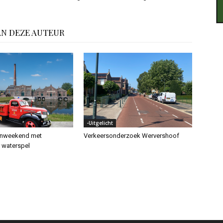
AN DEZE AUTEUR
-Uitgelicht
enweekend met
Verkeersonderzoek Wervershoof
r waterspel