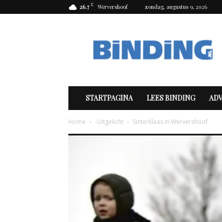
C
26.7
Wervershoof
zondag, augustus 9, 2026
Binding
STARTPAGINA
LEES BINDING
AD
Home
-Uitgelicht
Sinterklaas in Wervershoof