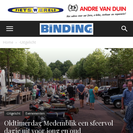
Home
-Uitgelicht
-Uitgelicht
Evenementen
Oldtimerdag Medemblik een sfeervol
dagje uit voor jong en oud