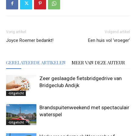
Vorig artikel
Volgend artikel
Joyce Roemer bedankt!
Een huis vol ‘vroeger’
GERELATEERDE ARTIKELEN
MEER VAN DEZE AUTEUR
Zeer geslaagde fietsbridgedrive van
Bridgeclub Andijk
-Uitgelicht
Brandspuitenweekend met spectaculair
waterspel
-Uitgelicht