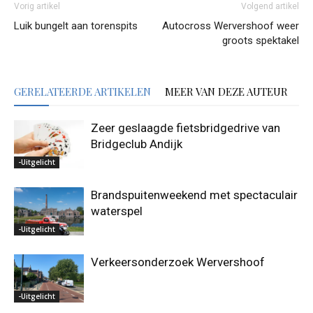
Vorig artikel
Volgend artikel
Luik bungelt aan torenspits
Autocross Wervershoof weer
groots spektakel
GERELATEERDE ARTIKELEN
MEER VAN DEZE AUTEUR
Zeer geslaagde fietsbridgedrive van
Bridgeclub Andijk
-Uitgelicht
Brandspuitenweekend met spectaculair
waterspel
-Uitgelicht
Verkeersonderzoek Wervershoof
-Uitgelicht