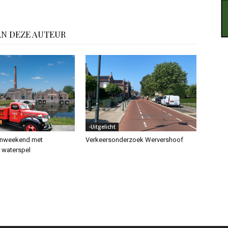
AN DEZE AUTEUR
-Uitgelicht
enweekend met
Verkeersonderzoek Wervershoof
r waterspel