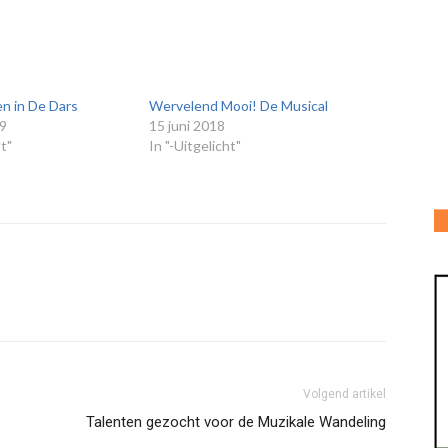
en in De Dars
Wervelend Mooi! De Musical
19
15 juni 2018
ht"
In "-Uitgelicht"
Volgend artikel
Talenten gezocht voor de Muzikale Wandeling