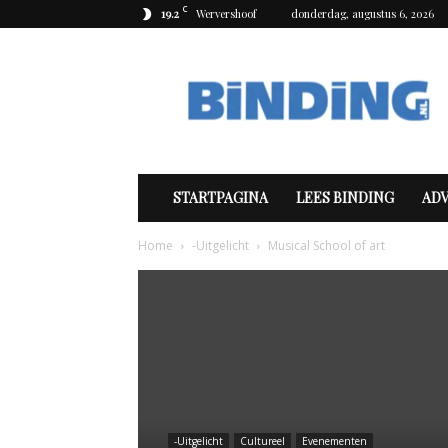
C
19.2
Wervershoof
donderdag, augustus 6, 2026
Binding
STARTPAGINA
LEES BINDING
AD
Home
-Uitgelicht
Musical School of art
-Uitgelicht
Cultureel
Evenementen