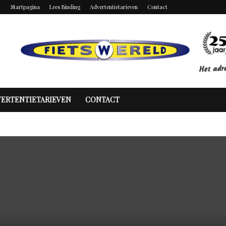
Startpagina
Lees Binding
Advertentietarieven
Contact
VERTENTIETARIEVEN
CONTACT