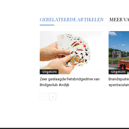
GERELATEERDE ARTIKELEN
MEER V
-Uitgelicht
-Uitgelicht
Zeer geslaagde fietsbridgedrive van
Brandspuit
Bridgeclub Andijk
spectaculai