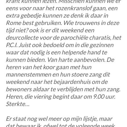
krant kunnen lezen. Misschien kunnen we er
eens voor naar het rozenkranslof gaan, een
extra gebedje kunnen ze denk ik daar in
Rome best gebruiken. Wie trouwens in deze
tijd niet? ook is er dit weekend een
deurcollecte voor de parochiële charatis, het
P.C.I. Juist ook bedoeld om in die gezinnen
waar dat nodig is een helpende hand te
kunnen bieden. Van harte aanbevolen. De
heren van het koor gaan met hun
mannenstemmen en hun stoere zang dit
weekend naar het bejaardenhuis om de
bewoners aldaar te verblijden met hun zang.
Heren, die viering begint daar om 9.00 uur.
Sterkte…
Er staat nog wel meer op mijn lijstje, maar
dat bewaar ik, ofwel tot de volgende week,