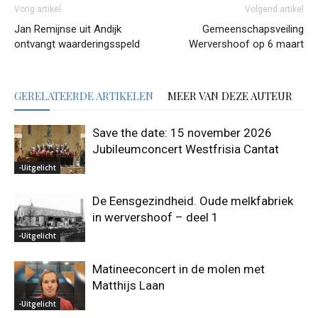
Vorig artikel
Volgend artikel
Jan Remijnse uit Andijk
Gemeenschapsveiling
ontvangt waarderingsspeld
Wervershoof op 6 maart
GERELATEERDE ARTIKELEN
MEER VAN DEZE AUTEUR
Save the date: 15 november 2026
Jubileumconcert Westfrisia Cantat
-Uitgelicht
De Eensgezindheid. Oude melkfabriek
in wervershoof – deel 1
-Uitgelicht
Matineeconcert in de molen met
Matthijs Laan
-Uitgelicht