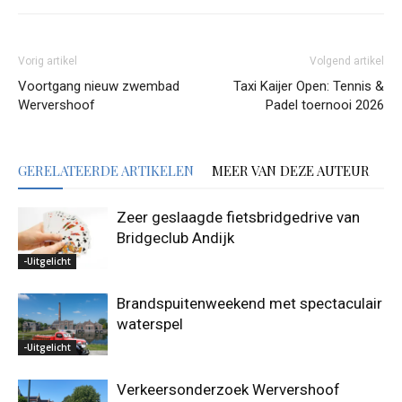
Vorig artikel
Volgend artikel
Voortgang nieuw zwembad
Taxi Kaijer Open: Tennis &
Wervershoof
Padel toernooi 2026
GERELATEERDE ARTIKELEN
MEER VAN DEZE AUTEUR
Zeer geslaagde fietsbridgedrive van
Bridgeclub Andijk
-Uitgelicht
Brandspuitenweekend met spectaculair
waterspel
-Uitgelicht
Verkeersonderzoek Wervershoof