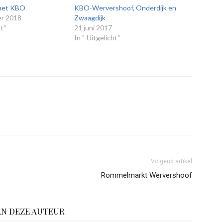
het KBO
KBO-Wervershoof, Onderdijk en
r 2018
Zwaagdijk
ht"
21 juni 2017
In "-Uitgelicht"
Volgend artikel
Rommelmarkt Wervershoof
AN DEZE AUTEUR