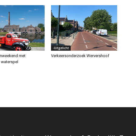
-Uitgelicht
enweekend met
Verkeersonderzoek Wervershoof
r waterspel