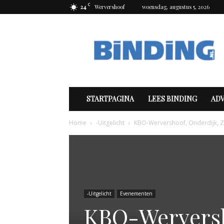
C
24
Wervershoof
woensdag, augustus 5, 2026
Binding
STARTPAGINA
LEES BINDING
AD
Home
-Uitgelicht
KBO-Wervershoof, Onderdijk, 
-Uitgelicht
Evenementen
KBO-Werversh