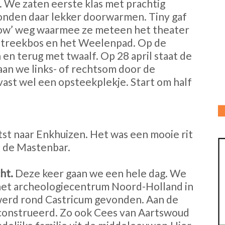
l. We zaten eerste klas met prachtig
konden daar lekker doorwarmen. Tiny gaf
ow’ weg waarmee ze meteen het theater
t Streekbos en het Weelenpad. Op de
n terug met twaalf. Op 28 april staat de
gaan we links- of rechtsom door de
s vast wel een opsteekplekje. Start om half
tst naar Enkhuizen. Het was een mooie rit
j de Mastenbar.
ht.
Deze keer gaan we een hele dag. We
 het archeologiecentrum Noord-Holland in
 werd rond Castricum gevonden. Aan de
econstrueerd. Zo ook Cees van Aartswoud