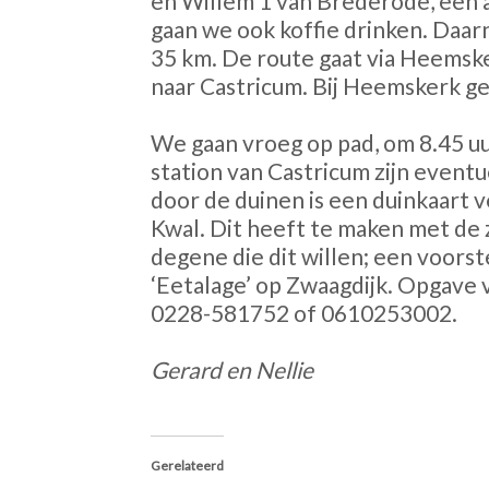
en Willem 1 van Brederode, een a
gaan we ook koffie drinken. Daar
35 km. De route gaat via Heemske
naar Castricum. Bij Heemskerk ge
We gaan vroeg op pad, om 8.45 uur
station van Castricum zijn eventu
door de duinen is een duinkaart v
Kwal. Dit heeft te maken met de 
degene die dit willen; een voorst
‘Eetalage’ op Zwaagdijk. Opgave v
0228-581752 of 0610253002.
Gerard en Nellie
Gerelateerd