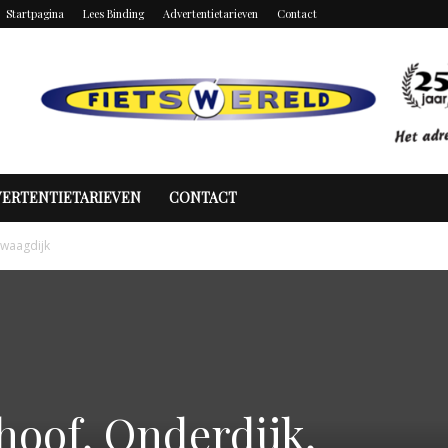
Startpagina
Lees Binding
Advertentietarieven
Contact
VERTENTIETARIEVEN
CONTACT
Zwaagdijk
oof, Onderdijk,