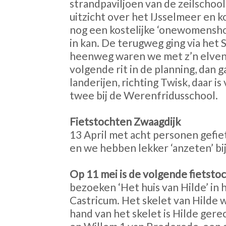
strandpaviljoen van de zeilschoo
uitzicht over het IJsselmeer en 
nog een kostelijke ‘onewomensh
in kan. De terugweg ging via he
heenweg waren we met z’n elven e
volgende rit in de planning, dan 
landerijen, richting Twisk, daar i
twee bij de Werenfridusschool.
Fietstochten Zwaagdijk
13 April met acht personen gefie
en we hebben lekker ‘anzeten’ bi
Op 11 mei is de volgende fietstoc
bezoeken ‘Het huis van Hilde’ in
Castricum. Het skelet van Hilde
hand van het skelet is Hilde ger