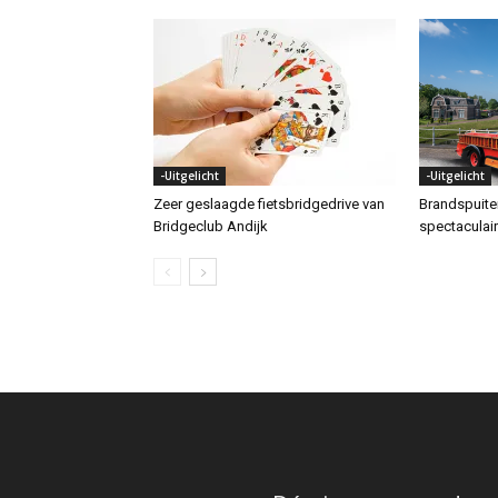
-Uitgelicht
-Uitgelicht
Zeer geslaagde fietsbridgedrive van
Brandspuit
Bridgeclub Andijk
spectaculai