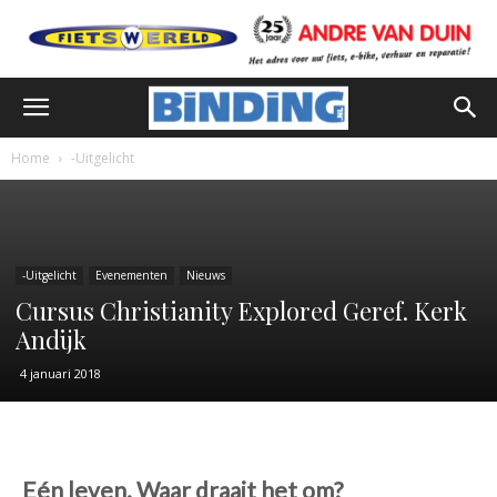
Home
-Uitgelicht
-Uitgelicht
Evenementen
Nieuws
Cursus Christianity Explored Geref. Kerk
Andijk
4 januari 2018
Eén leven. Waar draait het om?