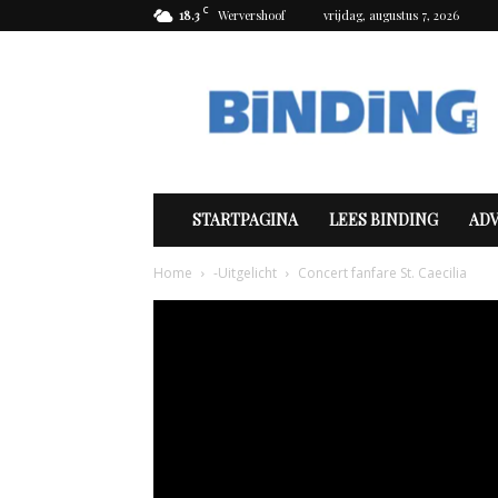
C
18.3
Wervershoof
vrijdag, augustus 7, 2026
Binding
STARTPAGINA
LEES BINDING
AD
Home
-Uitgelicht
Concert fanfare St. Caecilia