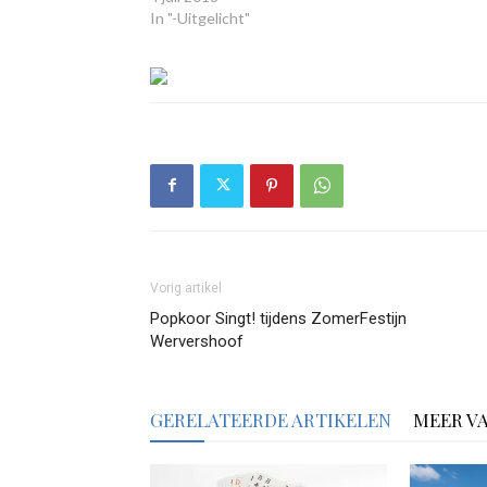
In "-Uitgelicht"
Vorig artikel
Popkoor Singt! tijdens ZomerFestijn
Wervershoof
GERELATEERDE ARTIKELEN
MEER V