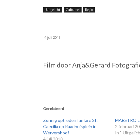
-Uitgelicht
Cultureel
Regio
Concert fanfare S
4 juli 2018
Film door Anja&Gerard Fotografi
Gerelateerd
Zonnig optreden fanfare St.
MAESTRO con
Caecilia op Raadhuisplein in
2 februari 2
Wervershoof
In "-Uitgelic
4 juli 2018