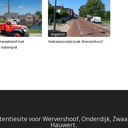
-Uitgelicht
enweekend met
Verkeersonderzoek Wervershoof
r waterspel
tentiesite voor Wervershoof, Onderdijk, Zwaag
Hauwert.