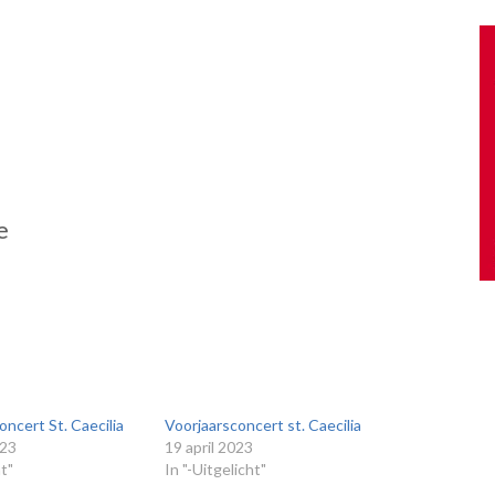
t. Caecilia
e
cert St. Caecilia
Voorjaarsconcert st. Caecilia
023
19 april 2023
ht"
In "-Uitgelicht"