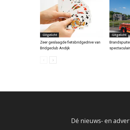
-Uitgelicht
-Uitgelicht
Zeer geslaagde fietsbridgedrive van
Brandspuit
Bridgeclub Andijk
spectaculai
Dé nieuws- en adver