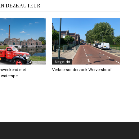
AN DEZE AUTEUR
-Uitgelicht
enweekend met
Verkeersonderzoek Wervershoof
r waterspel