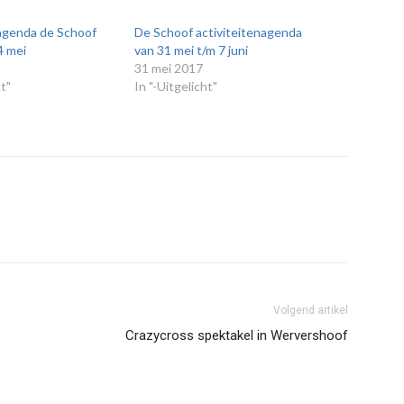
agenda de Schoof
De Schoof activiteitenagenda
4 mei
van 31 mei t/m 7 juni
31 mei 2017
ht"
In "-Uitgelicht"
Volgend artikel
Crazycross spektakel in Wervershoof