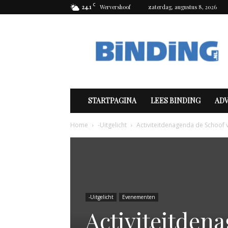
C
24.1
Wervershoof
zaterdag, augustus 8, 2026
Binding
STARTPAGINA
LEES BINDING
AD
Home
-Uitgelicht
Activiteitdenagenda de Schoof 
-Uitgelicht
Evenementen
Activiteitden