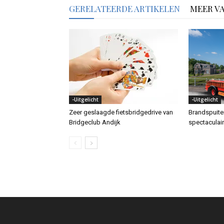
GERELATEERDE ARTIKELEN
MEER V
-Uitgelicht
-Uitgelicht
Zeer geslaagde fietsbridgedrive van
Brandspuit
Bridgeclub Andijk
spectaculai