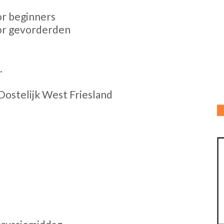
or beginners
oor gevorderden
.
Oostelijk West Friesland