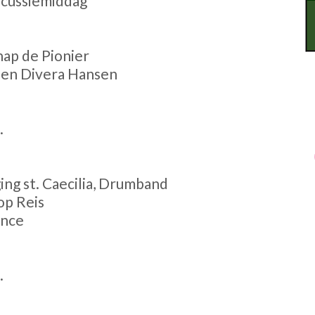
rcussiemiddag
hap de Pionier
n en Divera Hansen
.
ing st. Caecilia, Drumband
op Reis
ance
.