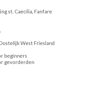
ng st. Caecilia, Fanfare
.
Oostelijk West Friesland
or beginners
oor gevorderden