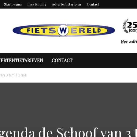
Startpagina
Lees Binding
Advertentietarieven
Contact
VERTENTIETARIEVEN
CONTACT
van 3 t/m 10 mei
agenda de Schoof van 3