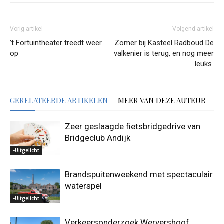
Vorig artikel
Volgend artikel
’t Fortuintheater treedt weer
Zomer bij Kasteel Radboud De
op
valkenier is terug, en nog meer
leuks
GERELATEERDE ARTIKELEN
MEER VAN DEZE AUTEUR
Zeer geslaagde fietsbridgedrive van
Bridgeclub Andijk
-Uitgelicht
Brandspuitenweekend met spectaculair
waterspel
-Uitgelicht
Verkeersonderzoek Wervershoof