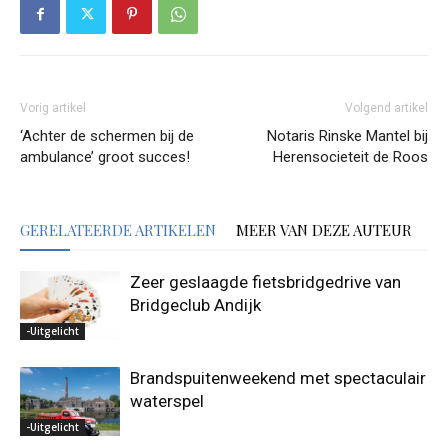
Vorig artikel
Volgend artikel
‘Achter de schermen bij de
Notaris Rinske Mantel bij
ambulance’ groot succes!
Herensocieteit de Roos
GERELATEERDE ARTIKELEN
MEER VAN DEZE AUTEUR
Zeer geslaagde fietsbridgedrive van
Bridgeclub Andijk
-Uitgelicht
Brandspuitenweekend met spectaculair
waterspel
-Uitgelicht