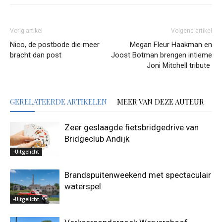
Vorig artikel
Volgend artikel
Nico, de postbode die meer
Megan Fleur Haakman en
bracht dan post
Joost Botman brengen intieme
Joni Mitchell tribute
GERELATEERDE ARTIKELEN
MEER VAN DEZE AUTEUR
Zeer geslaagde fietsbridgedrive van
Bridgeclub Andijk
-Uitgelicht
Brandspuitenweekend met spectaculair
waterspel
-Uitgelicht