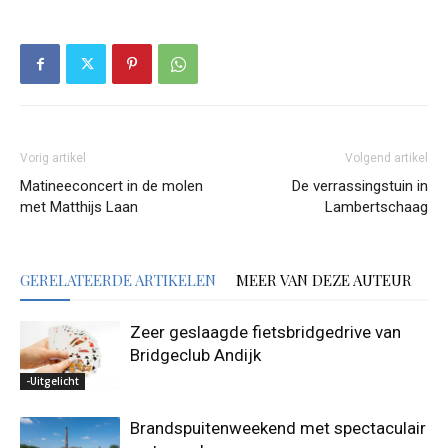
Vorig artikel
Volgend artikel
Matineeconcert in de molen
De verrassingstuin in
met Matthijs Laan
Lambertschaag
GERELATEERDE ARTIKELEN
MEER VAN DEZE AUTEUR
Zeer geslaagde fietsbridgedrive van
Bridgeclub Andijk
-Uitgelicht
Brandspuitenweekend met spectaculair