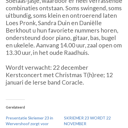
Soelaas-jasje, waardoor er heel verrassende
combinaties ontstaan. Soms swingend, soms
uitbundig, soms klein en ontroerend laten
Loes Pronk, Sandra Duin en Daniëlle
Berkhout u hun favoriete nummers horen,
ondersteund door piano, gitaar, bas, bugel
en ukelele. Aanvang 14.00 uur, zaal open om
13.30 uur, in het oude Raadhuis.
Wordt verwacht: 22 december
Kerstconcert met Christmas T(h)ree; 12
januari de Ierse band Coracle.
Gerelateerd
Presentatie Skriemer 23 in
SKRIEMER 23 WORDT 22
Wervershoof zorgt voor
NOVEMBER