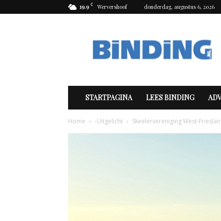
C
19.9
Wervershoof
donderdag, augustus 6, 2026
Binding
STARTPAGINA
LEES BINDING
AD
Home
-Uitgelicht
Skeelervereniging West-Frieslan