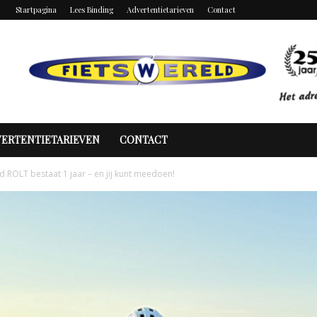
Startpagina
Lees Binding
Advertentietarieven
Contact
VERTENTIETARIEVEN
CONTACT
d ROLT bestaat 1 jaar – en jij kunt meedoen!