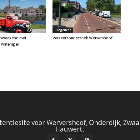
-Uitgelicht
enweekend met
Verkeersonderzoek Wervershoof
r waterspel
tentiesite voor Wervershoof, Onderdijk, Zwaag
Hauwert.