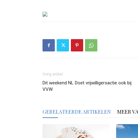
Vorig artikel
Dit weekend NL Doet vrijwilligersactie ook bij
VVW
GERELATEERDE ARTIKELEN
MEER V