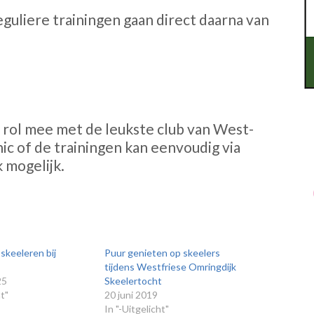
eguliere trainingen gaan direct daarna van
n rol mee met de leukste club van West-
ic of de trainingen kan eenvoudig via
k mogelijk.
keeleren bij
Puur genieten op skeelers
tijdens Westfriese Omringdijk
25
Skeelertocht
ht"
20 juni 2019
In "-Uitgelicht"