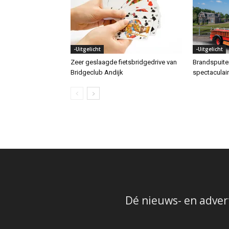
-Uitgelicht
-Uitgelicht
Zeer geslaagde fietsbridgedrive van
Brandspuit
Bridgeclub Andijk
spectaculai
Dé nieuws- en adver