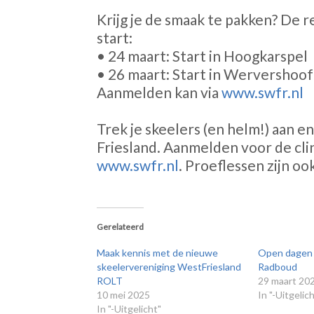
Krijg je de smaak te pakken? De r
start:
• 24 maart: Start in Hoogkarspel
• 26 maart: Start in Wervershoof
Aanmelden kan via
www.swfr.nl
Trek je skeelers (en helm!) aan e
Friesland. Aanmelden voor de clin
www.swfr.nl
. Proeflessen zijn oo
Gerelateerd
Maak kennis met de nieuwe
Open dagen s
skeelervereniging WestFriesland
Radboud
ROLT
29 maart 20
10 mei 2025
In "-Uitgelic
In "-Uitgelicht"