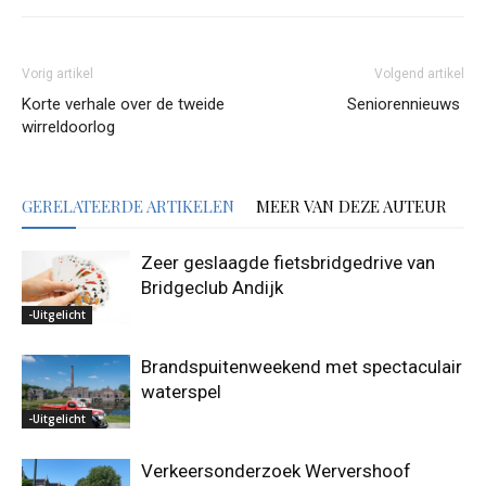
Vorig artikel
Volgend artikel
Korte verhale over de tweide
Seniorennieuws
wirreldoorlog
GERELATEERDE ARTIKELEN
MEER VAN DEZE AUTEUR
Zeer geslaagde fietsbridgedrive van
Bridgeclub Andijk
-Uitgelicht
Brandspuitenweekend met spectaculair
waterspel
-Uitgelicht
Verkeersonderzoek Wervershoof