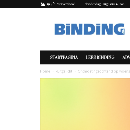
C
19.4
Wervershoof
donderdag, augustus 6, 2026
Binding
STARTPAGINA
LEES BINDING
AD
Home
-Uitgelicht
Ontmoetingsochtend op woensd