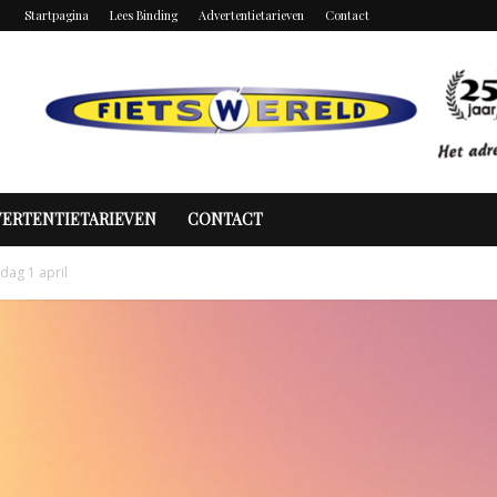
Startpagina
Lees Binding
Advertentietarieven
Contact
VERTENTIETARIEVEN
CONTACT
ag 1 april