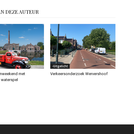
AN DEZE AUTEUR
-Uitgelicht
enweekend met
Verkeersonderzoek Wervershoof
r waterspel