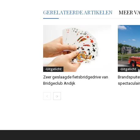
GERELATEERDE ARTIKELEN
MEER V
-Uitgelicht
-Uitgelicht
Zeer geslaagde fietsbridgedrive van
Brandspuit
Bridgeclub Andijk
spectaculai