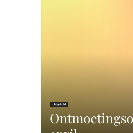
-Uitgelicht
Ontmoetingso