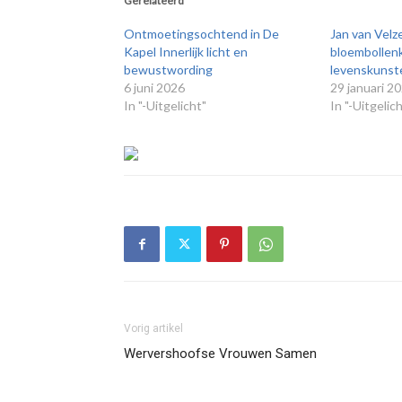
Gerelateerd
Ontmoetingsochtend in De
Jan van Velz
Kapel Innerlijk licht en
bloembollen
bewustwording
levenskunst
6 juni 2026
29 januari 2
In "-Uitgelicht"
In "-Uitgelic
Vorig artikel
Wervershoofse Vrouwen Samen