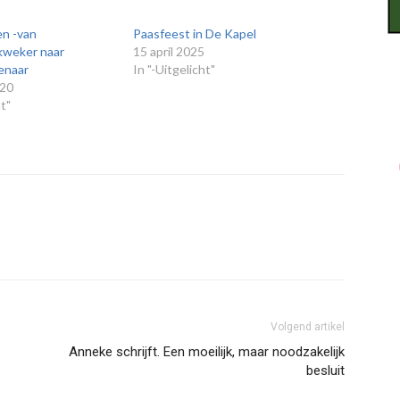
en -van
Paasfeest in De Kapel
kweker naar
15 april 2025
enaar
In "-Uitgelicht"
020
ht"
Volgend artikel
Anneke schrijft. Een moeilijk, maar noodzakelijk
besluit