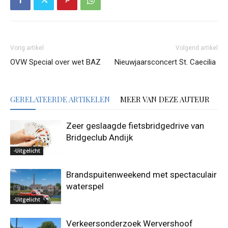
Vorig artikel
Volgend artikel
OVW Special over wet BAZ
Nieuwjaarsconcert St. Caecilia
GERELATEERDE ARTIKELEN
MEER VAN DEZE AUTEUR
Zeer geslaagde fietsbridgedrive van
Bridgeclub Andijk
-Uitgelicht
Brandspuitenweekend met spectaculair
waterspel
-Uitgelicht
Verkeersonderzoek Wervershoof