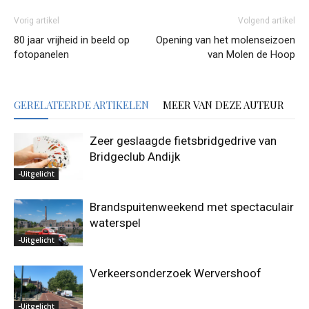
Vorig artikel
Volgend artikel
80 jaar vrijheid in beeld op
Opening van het molenseizoen
fotopanelen
van Molen de Hoop
GERELATEERDE ARTIKELEN
MEER VAN DEZE AUTEUR
Zeer geslaagde fietsbridgedrive van
Bridgeclub Andijk
-Uitgelicht
Brandspuitenweekend met spectaculair
waterspel
-Uitgelicht
Verkeersonderzoek Wervershoof
-Uitgelicht