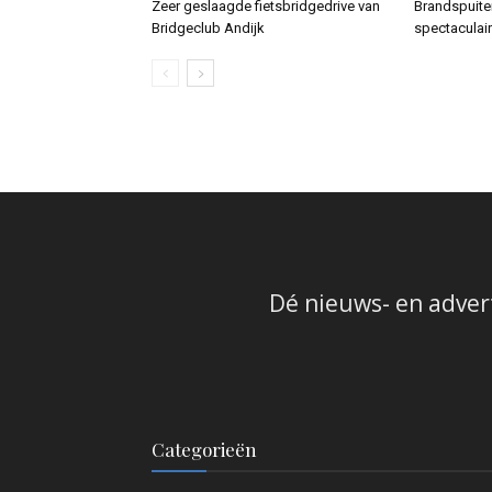
Zeer geslaagde fietsbridgedrive van
Brandspuit
Bridgeclub Andijk
spectaculai
Dé nieuws- en adver
Categorieën