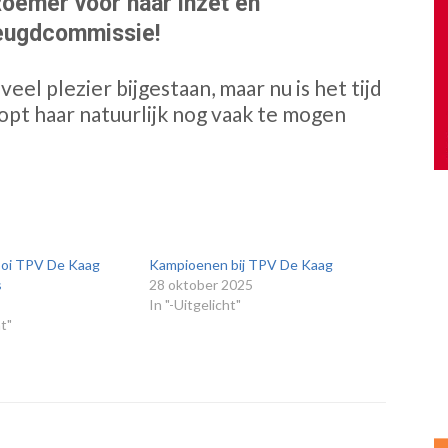
oemer voor haar inzet en
jeugdcommissie!
veel plezier bijgestaan, maar nu is het tijd
pt haar natuurlijk nog vaak te mogen
oi TPV De Kaag
Kampioenen bij TPV De Kaag
s
28 oktober 2025
In "-Uitgelicht"
ht"