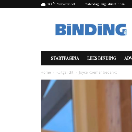
C
11.2
Wervershoof
zaterdag, augustus 8, 2026
Binding
STARTPAGINA
LEES BINDING
AD
Home
-Uitgelicht
Joyce Roemer bedankt!