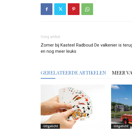
Vorig artikel
Zomer bij Kasteel Radboud De valkenier is terug
en nog meer leuks
GERELATEERDE ARTIKELEN
MEER V
-Uitgelicht
-Uitgelicht