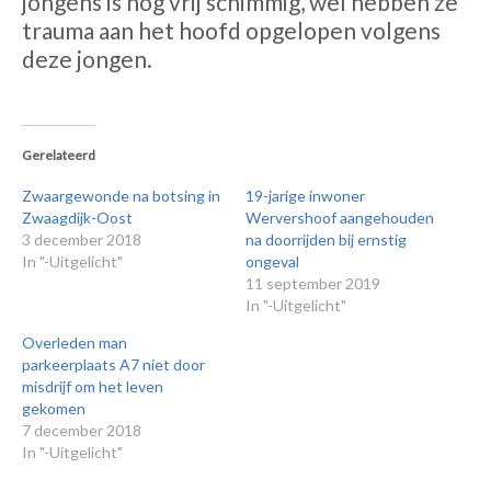
jongens is nog vrij schimmig, wel hebben ze
trauma aan het hoofd opgelopen volgens
deze jongen.
Gerelateerd
Zwaargewonde na botsing in
19-jarige inwoner
Zwaagdijk-Oost
Wervershoof aangehouden
3 december 2018
na doorrijden bij ernstig
In "-Uitgelicht"
ongeval
11 september 2019
In "-Uitgelicht"
Overleden man
parkeerplaats A7 niet door
misdrijf om het leven
gekomen
7 december 2018
In "-Uitgelicht"