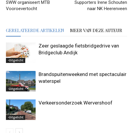
SWW organiseert MTB
Supporters Irene Schouten
Vooroevertocht
naar NK Heerenveen
GERELATEERDE ARTIKELEN
MEER VAN DEZE AUTEUR
Zeer geslaagde fietsbridgedrive van
Bridgeclub Andijk
-Uitgelicht
Brandspuitenweekend met spectaculair
waterspel
-Uitgelicht
Verkeersonderzoek Wervershoof
-Uitgelicht