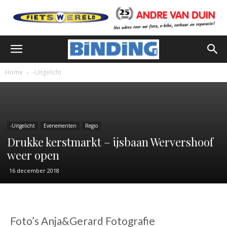
Home
-Uitgelicht
-Uitgelicht
Evenementen
Regio
Drukke kerstmarkt – ijsbaan Wervershoof
weer open
16 december 2018
Foto’s Anja&Gerard Fotografie