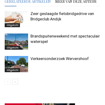
GERELATEERDE ARTIKELEN
MEER VAN DEZE AUTEUR
Zeer geslaagde fietsbridgedrive van
Bridgeclub Andijk
-Uitgelicht
Brandspuitenweekend met spectaculair
waterspel
-Uitgelicht
Verkeersonderzoek Wervershoof
-Uitgelicht