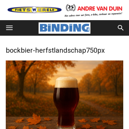
bockbier-herfstlandschap750px