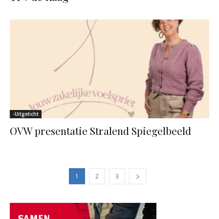
-Uitgelicht
OVW presentatie Stralend Spiegelbeeld
1
2
3